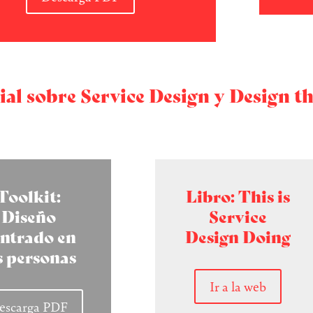
al sobre Service Design y Design t
Toolkit:
Libro: This is
Diseño
Service
ntrado en
Design Doing
s personas
Ir a la web
escarga PDF