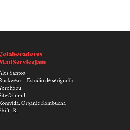
Colaboradores
MadServiceJam
Ales Santos
Rockwear – Estudio de serigrafía
Yorokobu
SiteGround
Komvida. Organic Kombucha
Shift+R