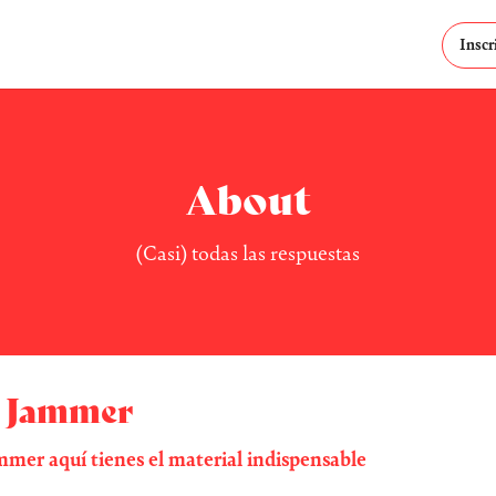
Inscr
About
(Casi) todas las respuestas
 Jammer
ammer aquí tienes el material indispensable