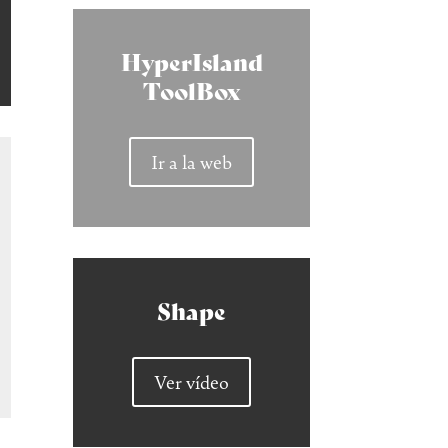
HyperIsland
ToolBox
Ir a la web
Shape
Ver vídeo