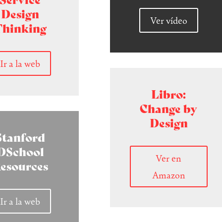
Service
Design
Ver vídeo
Thinking
Ir a la web
Libro:
Change by
Design
Stanford
DSchool
Ver en
esources
Amazon
Ir a la web