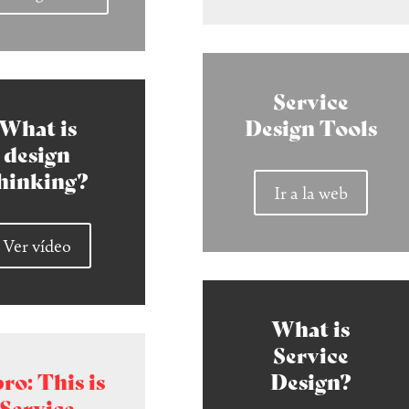
Service
What is
Design Tools
design
hinking?
Ir a la web
Ver vídeo
What is
Service
ro: This is
Design?