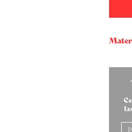
Materi
Ce
la
D