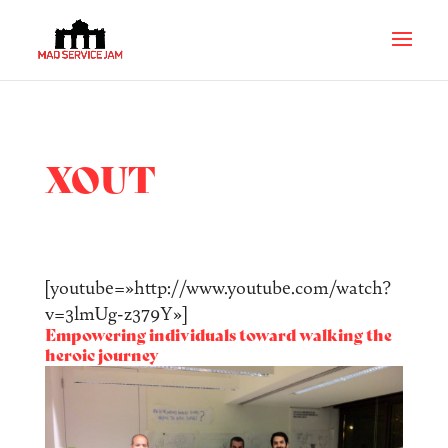
XOUT
[youtube=»http://www.youtube.com/watch?
v=3lmUg-z379Y»]
Empowering individuals toward walking the
heroic journey