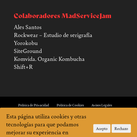
Colaboradores MadServiceJam
Ales Santos
Rockwear – Estudio de serigrafía
Yorokobu
SiteGround
Komvida. Organic Kombucha
Shift+R
Política de Privacidad
Política de Cookies
Avisos Legales
Esta página utiliza cookies y otras
tecnologías para que podamos
Acepto
Rechazo
mejorar su experiencia en
Sitio creado con amor por el equipo de MadServiceJam. En continua beta. Cualquier fallo, error u