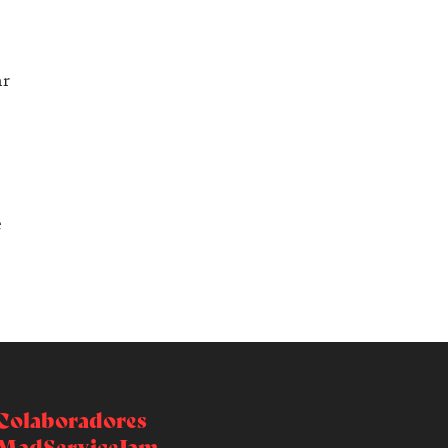
ar
e
Colaboradores
MadServiceJam