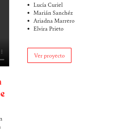
Lucía Curiel
Marián Sanchéz
Ariadna Marrero
Elvira Prieto
Ver proyecto
a
de
un
n