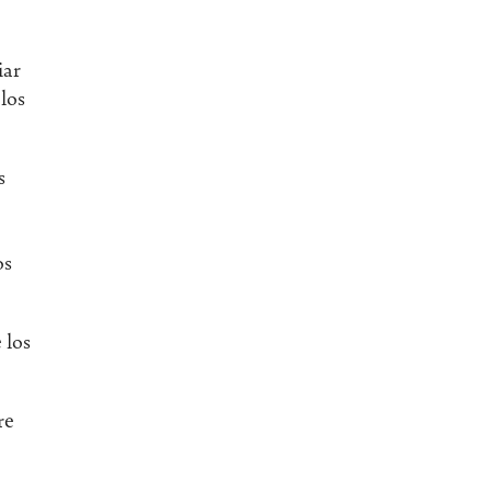
iar
los
s
os
 los
re