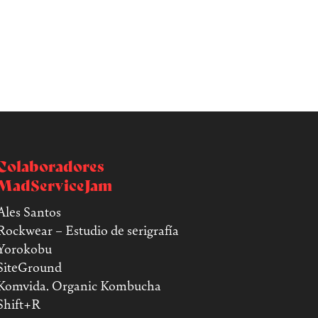
Colaboradores
MadServiceJam
Ales Santos
Rockwear – Estudio de serigrafía
Yorokobu
SiteGround
Komvida. Organic Kombucha
Shift+R