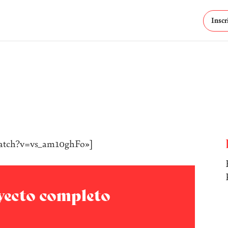
Inscr
watch?v=vs_am10ghFo»]
oyecto completo