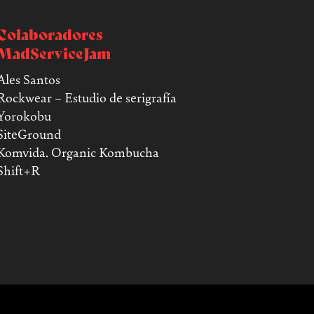
Colaboradores
MadServiceJam
Ales Santos
Rockwear – Estudio de serigrafía
Yorokobu
SiteGround
Komvida. Organic Kombucha
Shift+R