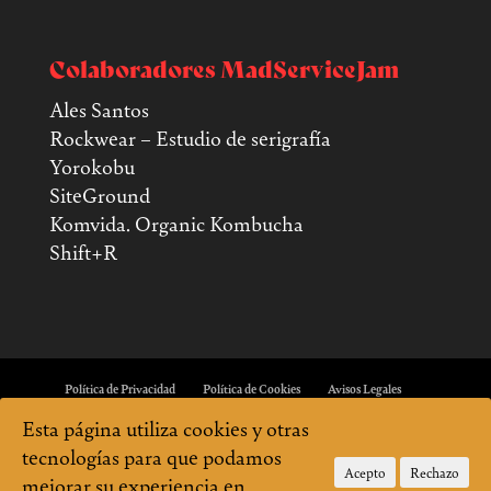
Colaboradores MadServiceJam
Ales Santos
Rockwear – Estudio de serigrafía
Yorokobu
SiteGround
Komvida. Organic Kombucha
Shift+R
Política de Privacidad
Política de Cookies
Avisos Legales
Esta página utiliza cookies y otras
tecnologías para que podamos
Acepto
Rechazo
mejorar su experiencia en
Sitio creado con amor por el equipo de MadServiceJam. En continua beta. Cualquier fallo, error u