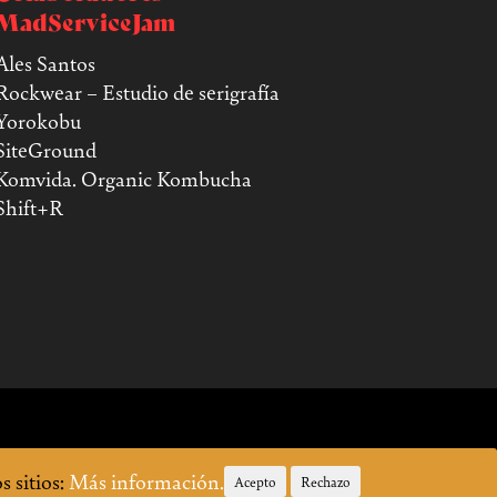
MadServiceJam
Ales Santos
Rockwear – Estudio de serigrafía
Yorokobu
SiteGround
Komvida. Organic Kombucha
Shift+R
 sitios:
Más información.
Acepto
Rechazo