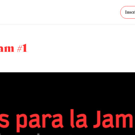
Inscr
Jam #1