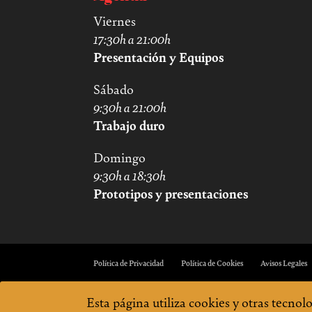
Viernes
17:30h a 21:00h
Presentación y Equipos
Sábado
9:30h a 21:00h
Trabajo duro
Domingo
9:30h a 18:30h
Prototipos y presentaciones
Política de Privacidad
Política de Cookies
Avisos Legales
Esta página utiliza cookies y otras tecno
Sitio creado con amor por el equipo de MadServiceJam. En continua beta. Cualquier fallo, 