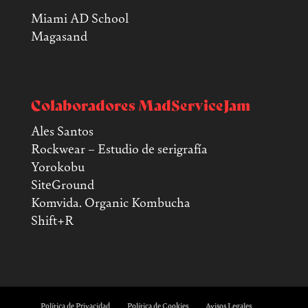
Miami AD School
Magasand
Colaboradores MadServiceJam
Ales Santos
Rockwear – Estudio de serigrafía
Yorokobu
SiteGround
Komvida. Organic Kombucha
Shift+R
Política de Privacidad
Política de Cookies
Avisos Legales