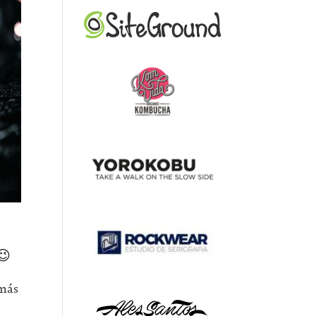
 😉
 más