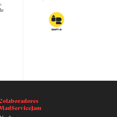
,
de
Colaboradores
MadServiceJam