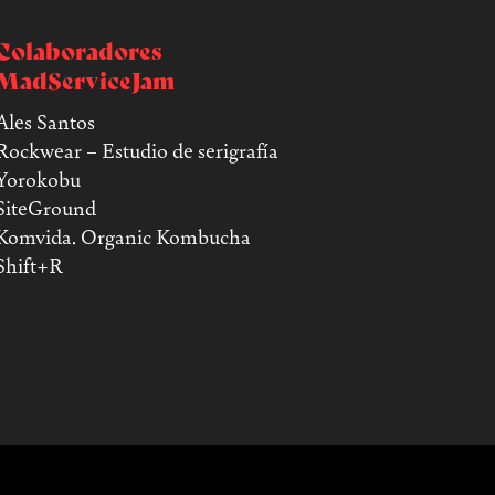
Colaboradores
MadServiceJam
Ales Santos
Rockwear – Estudio de serigrafía
Yorokobu
SiteGround
Komvida. Organic Kombucha
Shift+R